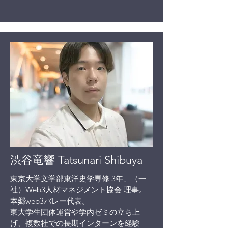
渋谷竜響 Tatsunari Shibuya
東京大学文学部東洋史学専修 3年、（一
社）Web3人材マネジメント協会 理事。
本郷web3バレー代表。
東大学生団体運営や学内ゼミの立ち上
げ、複数社での長期インターンを経験